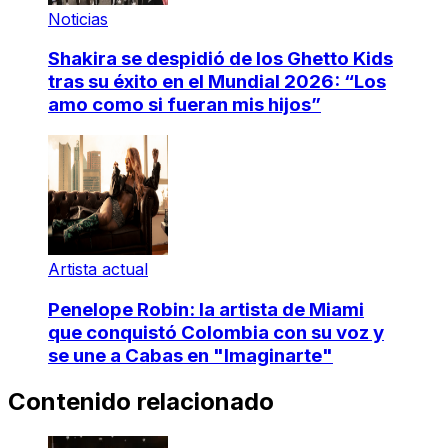
Noticias
Shakira se despidió de los Ghetto Kids
tras su éxito en el Mundial 2026: “Los
amo como si fueran mis hijos”
Artista actual
Penelope Robin: la artista de Miami
que conquistó Colombia con su voz y
se une a Cabas en "Imaginarte"
Contenido relacionado