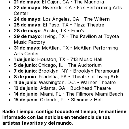
21 de mayo
: El Cajon, CA - The Magnolia
22 de mayo
: Riverside, CA - Fox Performing Arts
Center
24 de mayo
: Los Ángeles, CA - The Wiltern
25 de mayo
: El Paso, TX - Plaza Theatre
28 de mayo
: Austin, TX - Emo’s
29 de mayo
: Irving, TX - The Pavilion at Toyota
Music Factory
31 de mayo
: McAllen, TX - McAllen Performing
Arts Center
1 de junio
: Houston, TX - 713 Music Hall
5 de junio
: Chicago, IL - The Auditorium
7 de junio
: Brooklyn, NY - Brooklyn Paramount
8 de junio
: Filadelfia, PA - Theatre of Living Arts
11 de junio
: Washington, D.C. - Warner Theatre
12 de junio
: Atlanta, GA - Buckhead Theatre
14 de junio
: Miami, FL - The Fillmore Miami Beach
15 de junio
: Orlando, FL - Steinmetz Hall
Radio Tiempo, contigo toooodo el tiempo, te mantiene
informado con las noticias en tendencia de tus
artistas favoritos y del mundo.