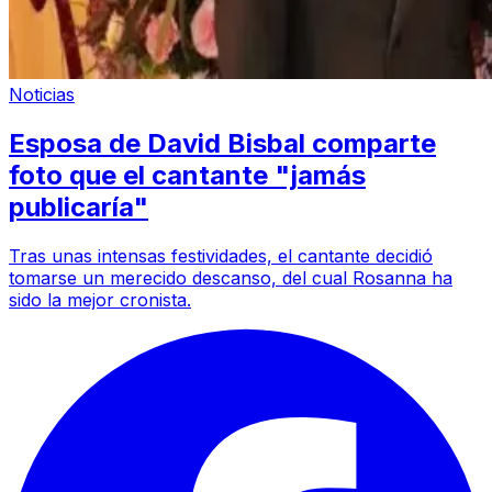
Noticias
Esposa de David Bisbal comparte
foto que el cantante "jamás
publicaría"
Tras unas intensas festividades, el cantante decidió
tomarse un merecido descanso, del cual Rosanna ha
sido la mejor cronista.