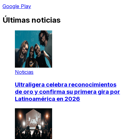
Google Play
Últimas noticias
Noticias
Ultraligera celebra reconocimientos
de oro y confirma su primera gira por
Latinoamérica en 2026