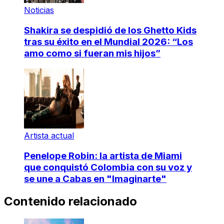
Noticias
Shakira se despidió de los Ghetto Kids
tras su éxito en el Mundial 2026: “Los
amo como si fueran mis hijos”
Artista actual
Penelope Robin: la artista de Miami
que conquistó Colombia con su voz y
se une a Cabas en "Imaginarte"
Contenido relacionado