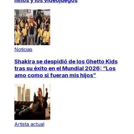
niños y los videojuegos
Noticias
Shakira se despidió de los Ghetto Kids
tras su éxito en el Mundial 2026: “Los
amo como si fueran mis hijos”
Artista actual