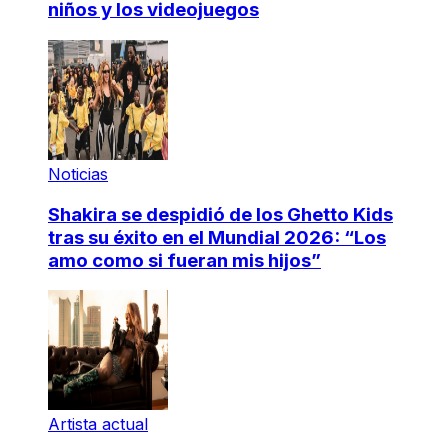
niños y los videojuegos
Noticias
Shakira se despidió de los Ghetto Kids
tras su éxito en el Mundial 2026: “Los
amo como si fueran mis hijos”
Artista actual