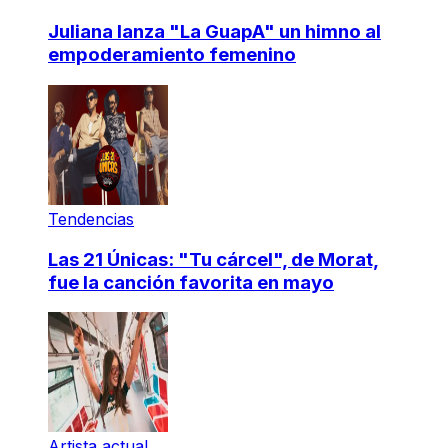
Juliana lanza "La GuapA" un himno al
empoderamiento femenino
Tendencias
Las 21 Únicas: "Tu cárcel", de Morat,
fue la canción favorita en mayo
Artista actual