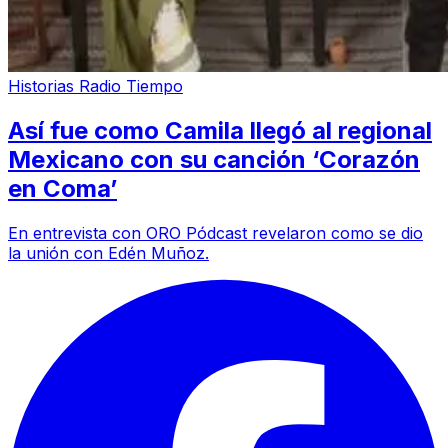
Historias Radio Tiempo
Así fue como Camila llegó al regional
Mexicano con su canción ‘Corazón
en Coma’
En entrevista con ORO Pódcast revelaron como se dio
la unión con Edén Muñoz.