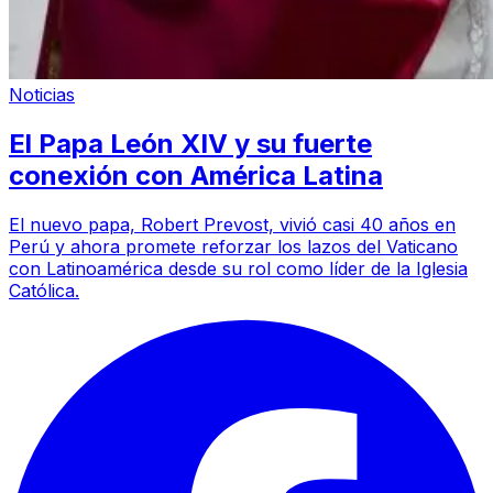
Noticias
El Papa León XIV y su fuerte
conexión con América Latina
El nuevo papa, Robert Prevost, vivió casi 40 años en
Perú y ahora promete reforzar los lazos del Vaticano
con Latinoamérica desde su rol como líder de la Iglesia
Católica.