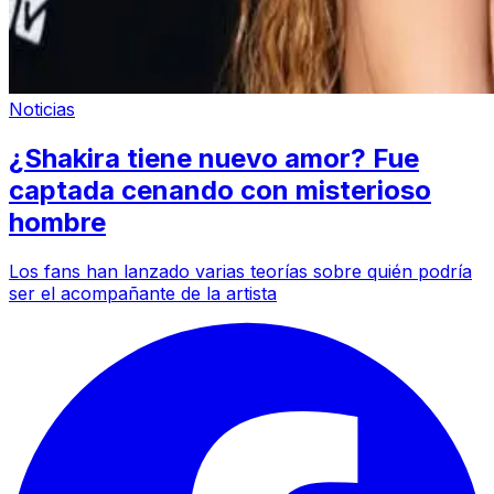
Noticias
¿Shakira tiene nuevo amor? Fue
captada cenando con misterioso
hombre
Los fans han lanzado varias teorías sobre quién podría
ser el acompañante de la artista