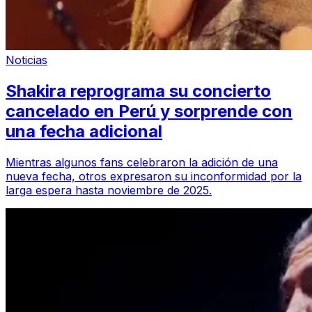
Noticias
Shakira reprograma su concierto
cancelado en Perú y sorprende con
una fecha adicional
Mientras algunos fans celebraron la adición de una
nueva fecha, otros expresaron su inconformidad por la
larga espera hasta noviembre de 2025.