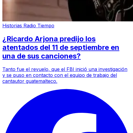
Historias Radio Tiempo
¿Ricardo Arjona predijo los
atentados del 11 de septiembre en
una de sus canciones?
Tanto fue el revuelo, que el FBI inició una investigación
y se puso en contacto con el equipo de trabajo del
cantautor guatemalteco.