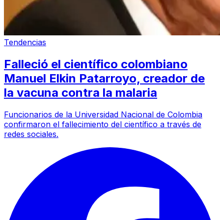
Tendencias
Falleció el científico colombiano
Manuel Elkin Patarroyo, creador de
la vacuna contra la malaria
Funcionarios de la Universidad Nacional de Colombia
confirmaron el fallecimiento del científico a través de
redes sociales.