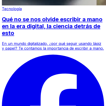
Tecnología
Qué no se nos olvide escribir a mano
en la era digital, la ciencia detrás de
esto
En un mundo digitalizado, ¿por qué seguir usando lápiz
y papel? Te contamos la importancia de escribir a mano.