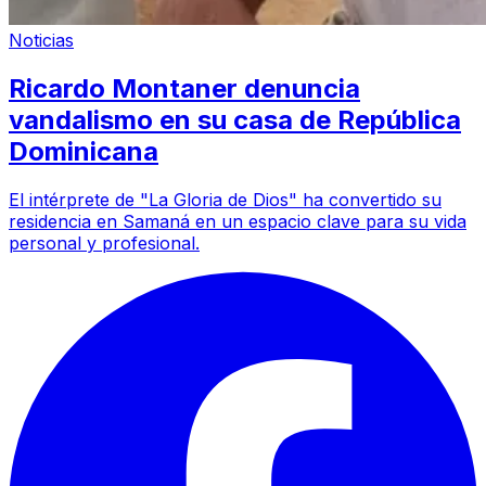
Noticias
Ricardo Montaner denuncia
vandalismo en su casa de República
Dominicana
El intérprete de "La Gloria de Dios" ha convertido su
residencia en Samaná en un espacio clave para su vida
personal y profesional.