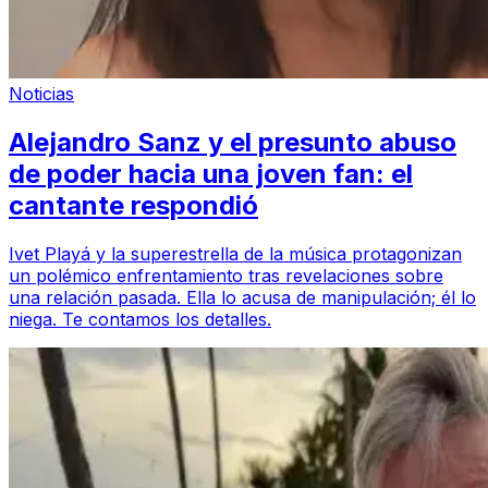
Noticias
Alejandro Sanz y el presunto abuso
de poder hacia una joven fan: el
cantante respondió
Ivet Playá y la superestrella de la música protagonizan
un polémico enfrentamiento tras revelaciones sobre
una relación pasada. Ella lo acusa de manipulación; él lo
niega. Te contamos los detalles.