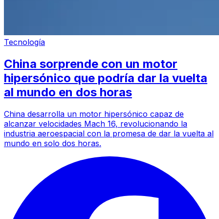
Tecnología
China sorprende con un motor
hipersónico que podría dar la vuelta
al mundo en dos horas
China desarrolla un motor hipersónico capaz de
alcanzar velocidades Mach 16, revolucionando la
industria aeroespacial con la promesa de dar la vuelta al
mundo en solo dos horas.