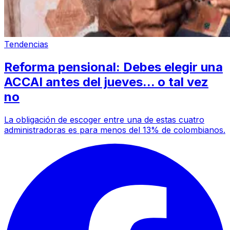
Tendencias
Reforma pensional: Debes elegir una
ACCAI antes del jueves... o tal vez
no
La obligación de escoger entre una de estas cuatro
administradoras es para menos del 13% de colombianos.