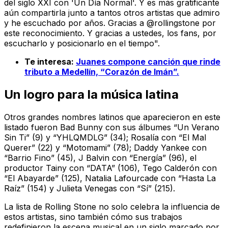
del siglo XXI con 'Un Día Normal'. Y es más gratificante
aún compartirla junto a tantos otros artistas que admiro
y he escuchado por años. Gracias a @rollingstone por
este reconocimiento. Y gracias a ustedes, los fans, por
escucharlo y posicionarlo en el tiempo".
Te interesa:
Juanes compone canción que rinde
tributo a Medellín, “Corazón de Imán”.
Un logro para la música latina
Otros grandes nombres latinos que aparecieron en este
listado fueron Bad Bunny con sus álbumes “Un Verano
Sin Ti” (9) y “YHLQMDLG” (34); Rosalía con “El Mal
Querer” (22) y “Motomami” (78); Daddy Yankee con
“Barrio Fino” (45), J Balvin con “Energía” (96), el
productor Tainy con “DATA” (106), Tego Calderón con
“El Abayarde” (125), Natalia Lafourcade con “Hasta La
Raíz” (154) y Julieta Venegas con “Sí” (215).
La lista de Rolling Stone no solo celebra la influencia de
estos artistas, sino también cómo sus trabajos
redefinieron la escena musical en un siglo marcado por