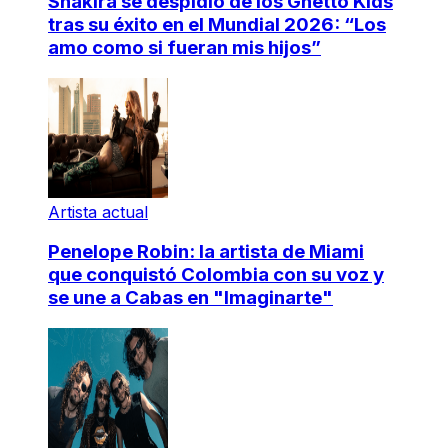
Shakira se despidió de los Ghetto Kids
tras su éxito en el Mundial 2026: “Los
amo como si fueran mis hijos”
Artista actual
Penelope Robin: la artista de Miami
que conquistó Colombia con su voz y
se une a Cabas en "Imaginarte"