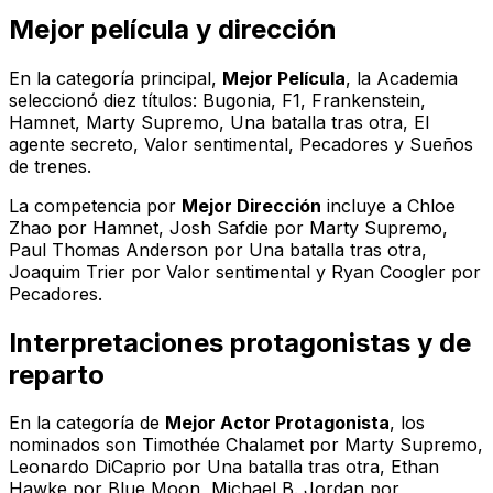
Mejor película y dirección
En la categoría principal,
Mejor Película
, la Academia
seleccionó diez títulos:
Bugonia
,
F1
,
Frankenstein
,
Hamnet
,
Marty Supremo
,
Una batalla tras otra
,
El
agente secreto
,
Valor sentimental
,
Pecadores
y
Sueños
de trenes
.
La competencia por
Mejor Dirección
incluye a Chloe
Zhao por
Hamnet
, Josh Safdie por
Marty Supremo
,
Paul Thomas Anderson por
Una batalla tras otra
,
Joaquim Trier por
Valor sentimental
y Ryan Coogler por
Pecadores
.
Interpretaciones protagonistas y de
reparto
En la categoría de
Mejor Actor Protagonista
, los
nominados son Timothée Chalamet por
Marty Supremo
,
Leonardo DiCaprio por
Una batalla tras otra
, Ethan
Hawke por
Blue Moon
, Michael B. Jordan por