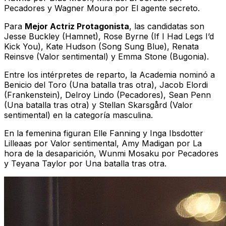
Pecadores
y Wagner Moura por
El agente secreto
.
Para
Mejor Actriz Protagonista
, las candidatas son
Jesse Buckley (Hamnet), Rose Byrne (If I Had Legs I’d
Kick You), Kate Hudson (Song Sung Blue), Renata
Reinsve (Valor sentimental) y Emma Stone (Bugonia).
Entre los intérpretes de reparto, la Academia nominó a
Benicio del Toro (Una batalla tras otra), Jacob Elordi
(Frankenstein), Delroy Lindo (Pecadores), Sean Penn
(Una batalla tras otra) y Stellan Skarsgård (Valor
sentimental) en la categoría masculina.
En la femenina figuran Elle Fanning y Inga Ibsdotter
Lilleaas por
Valor sentimental
, Amy Madigan por
La
hora de la desaparición
, Wunmi Mosaku por
Pecadores
y Teyana Taylor por
Una batalla tras otra
.