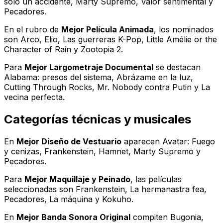
solo un accidente
,
Marty Supremo
,
Valor sentimental
y
Pecadores
.
En el rubro de
Mejor Película Animada
, los nominados
son
Arco
,
Elio
,
Las guerreras K-Pop
,
Little Amélie or the
Character of Rain
y
Zootopia 2
.
Para
Mejor Largometraje Documental
se destacan
Alabama: presos del sistema
,
Abrázame en la luz
,
Cutting Through Rocks
,
Mr. Nobody contra Putin
y
La
vecina perfecta
.
Categorías técnicas y musicales
En
Mejor Diseño de Vestuario
aparecen
Avatar: Fuego
y cenizas
,
Frankenstein
,
Hamnet
,
Marty Supremo
y
Pecadores
.
Para
Mejor Maquillaje y Peinado
, las películas
seleccionadas son
Frankenstein
,
La hermanastra fea
,
Pecadores
,
La máquina
y
Kokuho
.
En
Mejor Banda Sonora Original
compiten
Bugonia
,