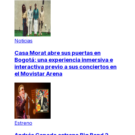
Noticias
Casa Morat abre sus puertas en
Bogotá: una experiencia inmersiva e
interactiva previo a sus conciertos en
el Movistar Arena
Estreno