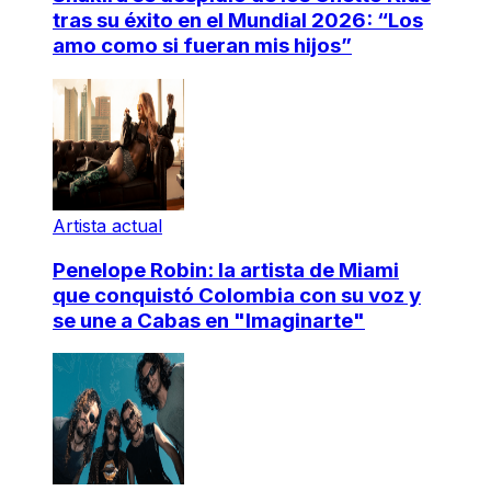
tras su éxito en el Mundial 2026: “Los
amo como si fueran mis hijos”
Artista actual
Penelope Robin: la artista de Miami
que conquistó Colombia con su voz y
se une a Cabas en "Imaginarte"