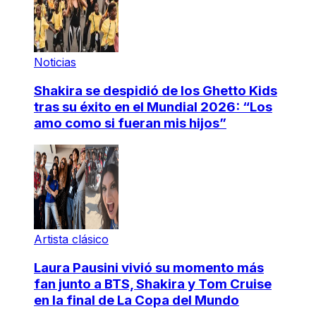
Noticias
Shakira se despidió de los Ghetto Kids
tras su éxito en el Mundial 2026: “Los
amo como si fueran mis hijos”
Artista clásico
Laura Pausini vivió su momento más
fan junto a BTS, Shakira y Tom Cruise
en la final de La Copa del Mundo