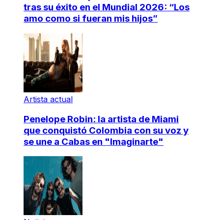
tras su éxito en el Mundial 2026: “Los
amo como si fueran mis hijos”
Artista actual
Penelope Robin: la artista de Miami
que conquistó Colombia con su voz y
se une a Cabas en "Imaginarte"