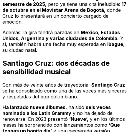
semestre de 2025,
pero ya tiene una cita ineludible:
17
de octubre en el Movistar Arena de Bogotá
, donde
Cruz lo presentará en un concierto cargado de
emoción.
Además, la gira tendrá paradas en
México, Estados
Unidos, Argentina y varias ciudades de Colombia.
Y
sí, también habrá una fecha muy esperada en
Ibagué
,
su ciudad natal.
Santiago Cruz: dos décadas de
sensibilidad musical
Con más de veinte años de trayectoria,
Santiago Cruz
se ha consolidado como una de las voces más sinceras
y respetadas del pop colombiano.
Ha lanzado nueve álbumes,
ha sido
seis veces
nominado a los Latin Grammy
y no ha dejado de
renovarse. En 2023 presentó
‘Nueve’,
y en los últimos
meses ha sorprendido con lanzamientos como
‘Que
tengas un bonito día’
y una inesperada versión