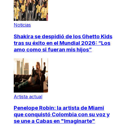
Noticias
Shakira se despidió de los Ghetto Kids
tras su éxito en el Mundial 2026: “Los
amo como si fueran mis hijos”
Artista actual
Penelope Robin: la artista de Miami
que conquistó Colombia con su voz y
se une a Cabas en "Imaginarte"