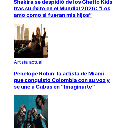
Shakira se despidió de los Ghetto Kids
tras su éxito en el Mundial 2026: “Los
amo como si fueran mis hijos”
Artista actual
Penelope Robin: la artista de Miami
que conquistó Colombia con su voz y
se une a Cabas en "Imaginarte"