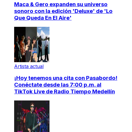
Maca & Gero expanden su universo
sonoro con la edición 'Deluxe' de 'Lo
Que Queda En El Aire'
Artista actual
¡Hoy tenemos una cita con Pasabordo!
Conéctate desde las 7:00 p.m. al
TikTok Live de Radio Tiempo Medellín