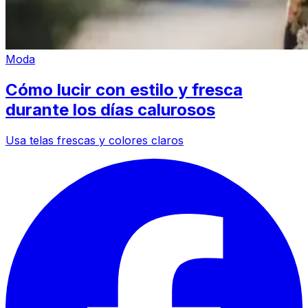
Moda
Cómo lucir con estilo y fresca
durante los días calurosos
Usa telas frescas y colores claros