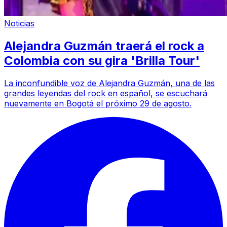
Noticias
Alejandra Guzmán traerá el rock a
Colombia con su gira 'Brilla Tour'
La inconfundible voz de Alejandra Guzmán, una de las
grandes leyendas del rock en español, se escuchará
nuevamente en Bogotá el próximo 29 de agosto.