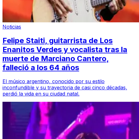
Noticias
Felipe Staiti, guitarrista de Los
Enanitos Verdes y vocalista tras la
muerte de Marciano Cantero,
falleció a los 64 años
El músico argentino, conocido por su estilo
inconfundible y su trayectoria de casi cinco décadas,
perdió la vida en su ciudad natal.