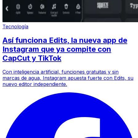
Tecnología
Así funciona Edits, la nueva app de
Instagram que ya compite con
CapCut y TikTok
Con inteligencia artificial, funciones gratuitas y sin
marcas de agua, Instagram apuesta fuerte con Edits, su
nuevo editor independiente.