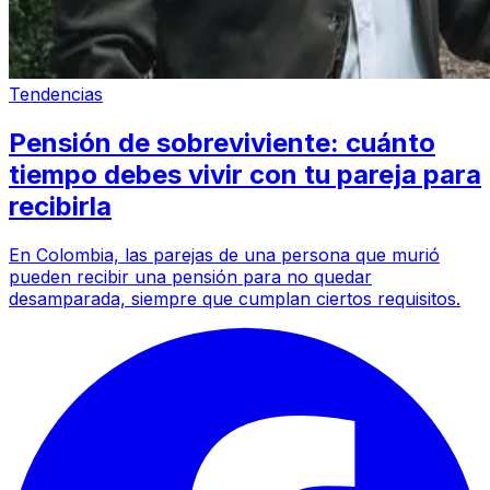
Tendencias
Pensión de sobreviviente: cuánto
tiempo debes vivir con tu pareja para
recibirla
En Colombia, las parejas de una persona que murió
pueden recibir una pensión para no quedar
desamparada, siempre que cumplan ciertos requisitos.