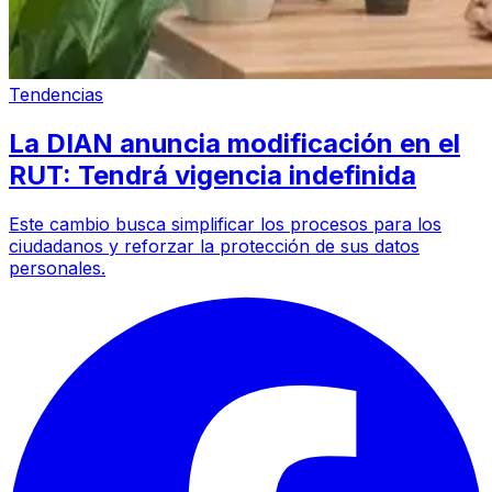
Tendencias
La DIAN anuncia modificación en el
RUT: Tendrá vigencia indefinida
Este cambio busca simplificar los procesos para los
ciudadanos y reforzar la protección de sus datos
personales.