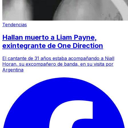
Tendencias
Hallan muerto a Liam Payne,
exintegrante de One Direction
El cantante de 31 años estaba acompañando a Niall
Horan, su excompañero de banda, en su visita por
Argentina