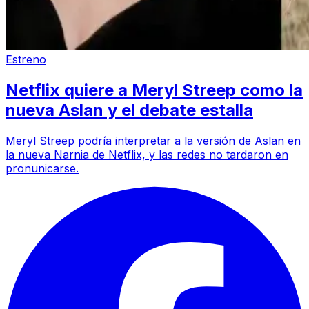
Estreno
Netflix quiere a Meryl Streep como la
nueva Aslan y el debate estalla
Meryl Streep podría interpretar a la versión de Aslan en
la nueva Narnia de Netflix, y las redes no tardaron en
pronunicarse.