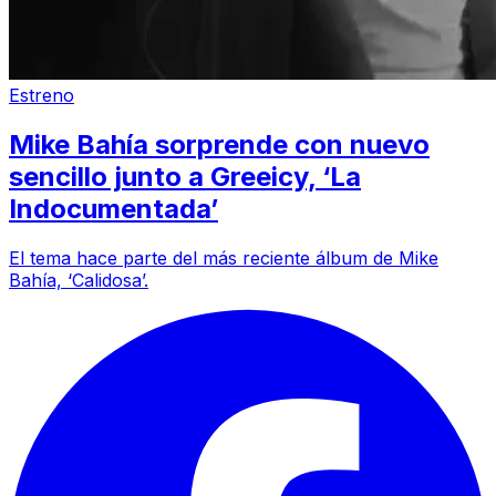
Estreno
Mike Bahía sorprende con nuevo
sencillo junto a Greeicy, ‘La
Indocumentada’
El tema hace parte del más reciente álbum de Mike
Bahía, ‘Calidosa’.