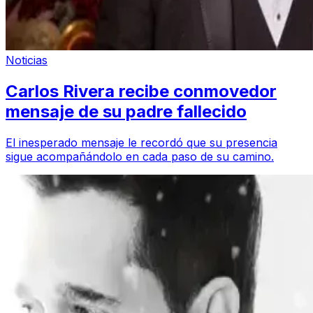
Noticias
Carlos Rivera recibe conmovedor
mensaje de su padre fallecido
El inesperado mensaje le recordó que su presencia
sigue acompañándolo en cada paso de su camino.