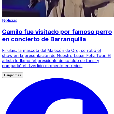
Noticias
Camilo fue visitado por famoso perro
en concierto de Barranquilla
Firulais, la mascota del Malecón de Oro, se robó el
show en la presentación de Nuestro Lugar Feliz Tour. El
artista lo llamó 'el presidente de su club de fans' y
compartió el divertido momento en redes.
Cargar más