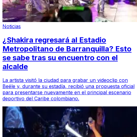
Noticias
¿Shakira regresará al Estadio
Metropolitano de Barranquilla? Esto
se sabe tras su encuentro con el
alcalde
La artista visitó la ciudad para grabar un videoclip con
Beéle y, durante su estadía, recibió una propuesta oficial
para presentarse nuevamente en el principal escenario
deportivo del Caribe colombiano.