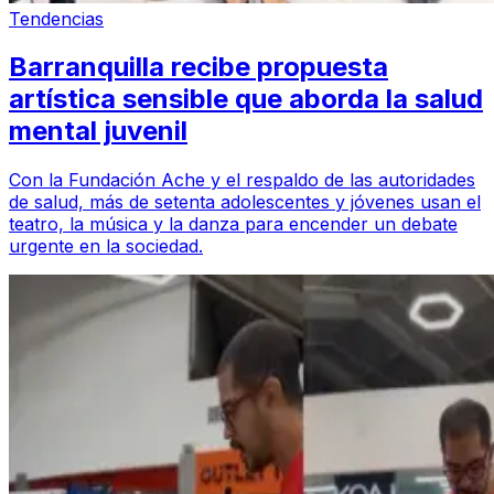
Tendencias
Barranquilla recibe propuesta
artística sensible que aborda la salud
mental juvenil
Con la Fundación Ache y el respaldo de las autoridades
de salud, más de setenta adolescentes y jóvenes usan el
teatro, la música y la danza para encender un debate
urgente en la sociedad.