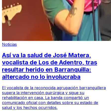
Noticias
Así va la salud de José Matera,
vocalista de Los de Adentro, tras
resultar herido en Barranquilla:
altercado no lo involucraba
El vocalista de la reconocida agrupación barranquillera
supera la intervención quirúrgica y sigue su
rehabilitación en casa. La banda compartió un
comunicado oficial con detalles sobre su estado de
salud y los hechos ocurridos.