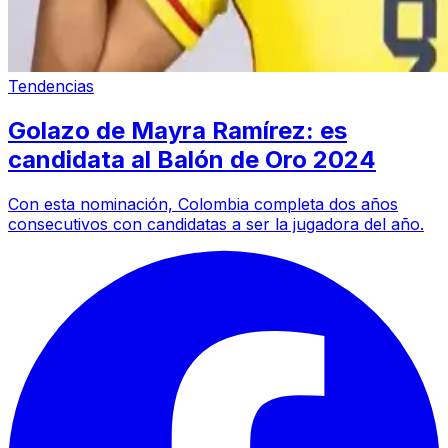
Tendencias
Golazo de Mayra Ramírez: es
candidata al Balón de Oro 2024
Con esta nominación, Colombia completa dos años
consecutivos con candidatas a ser la jugadora del año.