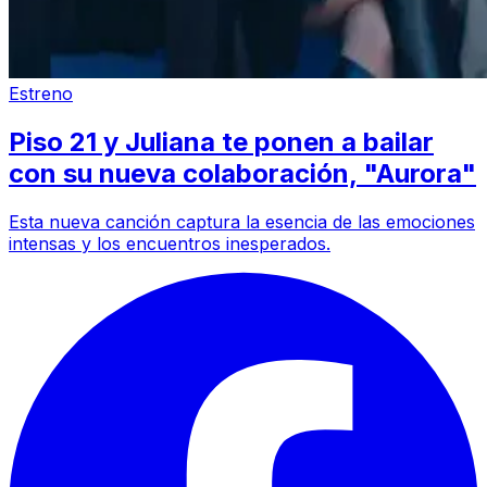
Estreno
Piso 21 y Juliana te ponen a bailar
con su nueva colaboración, "Aurora"
Esta nueva canción captura la esencia de las emociones
intensas y los encuentros inesperados.