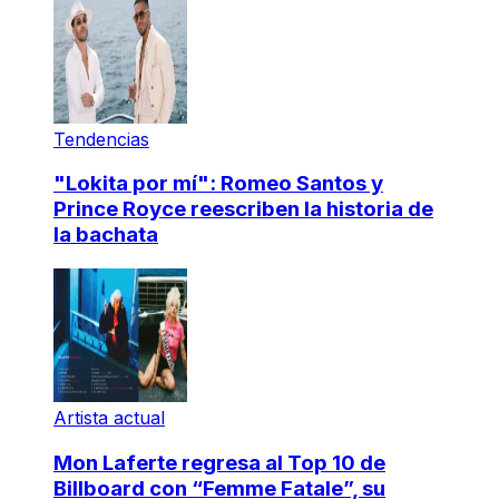
Tendencias
"Lokita por mí": Romeo Santos y
Prince Royce reescriben la historia de
la bachata
Artista actual
Mon Laferte regresa al Top 10 de
Billboard con “Femme Fatale”, su