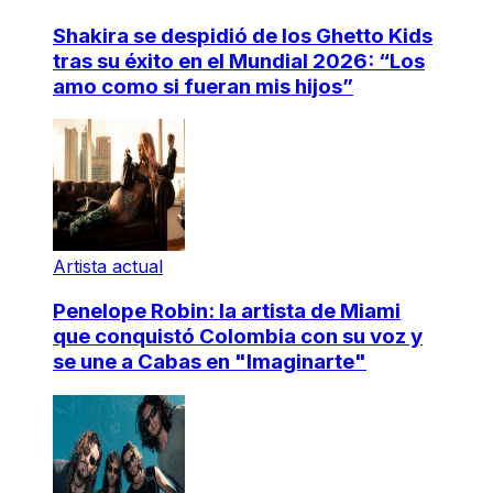
Shakira se despidió de los Ghetto Kids
tras su éxito en el Mundial 2026: “Los
amo como si fueran mis hijos”
Artista actual
Penelope Robin: la artista de Miami
que conquistó Colombia con su voz y
se une a Cabas en "Imaginarte"