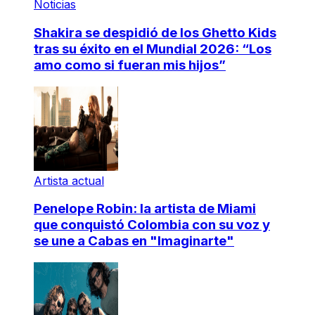
Noticias
Shakira se despidió de los Ghetto Kids
tras su éxito en el Mundial 2026: “Los
amo como si fueran mis hijos”
Artista actual
Penelope Robin: la artista de Miami
que conquistó Colombia con su voz y
se une a Cabas en "Imaginarte"