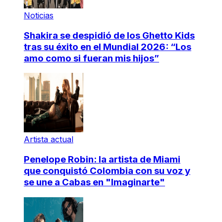
Noticias
Shakira se despidió de los Ghetto Kids
tras su éxito en el Mundial 2026: “Los
amo como si fueran mis hijos”
Artista actual
Penelope Robin: la artista de Miami
que conquistó Colombia con su voz y
se une a Cabas en "Imaginarte"