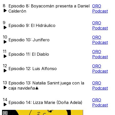
8
Episodio 8: Boyacomán presenta a Daniel
ORO
Calderón
Podcast
9
ORO
Episodio 9: El Hidráulico
Podcast
10
ORO
Episodio 10: Junífero
Podcast
11
ORO
Episodio 11: El Diablo
Podcast
12
ORO
Episodio 12: Luis Alfonso
Podcast
13
Episodio 13: Natalia Sanint juega con la
ORO
caja navideña🎄
Podcast
14
ORO
Episodio 14: Lizza Marie (Doña Adela)
Podcast