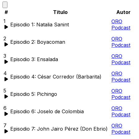
#
Título
Autor
1
ORO
Episodio 1: Natalia Sanint
Podcast
2
ORO
Episodio 2: Boyacoman
Podcast
3
ORO
Episodio 3: Ensalada
Podcast
4
ORO
Episodio 4: César Corredor (Barbarita)
Podcast
5
ORO
Episodio 5: Pichingo
Podcast
6
ORO
Episodio 6: Joselo de Colombia
Podcast
7
ORO
Episodio 7: John Jairo Pérez (Don Ebrio)
Podcast