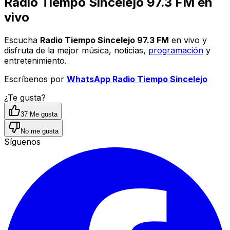
Radio Tiempo
Sincelejo
97.3 FM
en
vivo
Escucha
Radio Tiempo Sincelejo 97.3 FM
en vivo y
disfruta de la mejor música, noticias,
programación
y
entretenimiento.
Escríbenos por
WhatsApp Radio Tiempo Sincelejo
¿Te gusta?
37
Me gusta
No me gusta
Síguenos