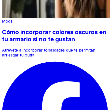
Moda
Cómo incorporar colores oscuros en
tu armario si no te gustan
Atrévete a incorporar tonalidades que te permitan
arriesgar tu outfit.